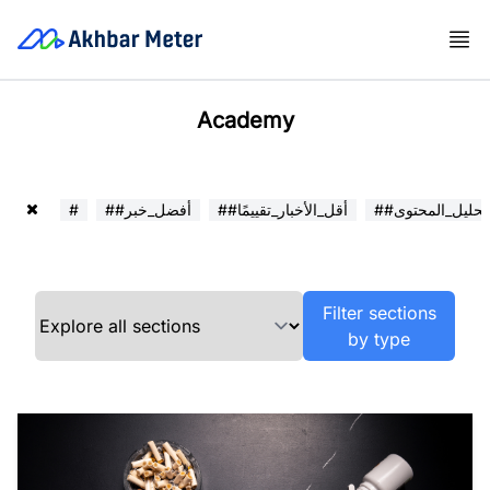
Academy
##تحليل_المحتوى
##أقل_الأخبار_تقييمًا
##أفضل_خبر
#
Filter sections
by type