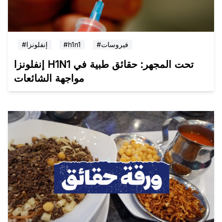
#فيروسات
#h1n1
#إنفلونزا
إنفلونزا H1N1 تحت المجهر: حقائق طبية في
مواجهة الشائعات