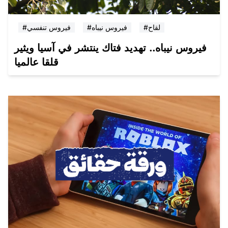
#لقاح
#فيروس نيباه
#فيروس تنفسي
فيروس نيباه.. تهديد فتاك ينتشر في آسيا ويثير
قلقا عالميا