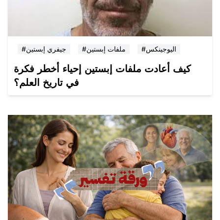
#اليوجينكس
#ملفات إبستين
#جيفري إبستين
كيف أعادت ملفات إبستين إحياء أخطر فكرة
في تاريخ العلم؟