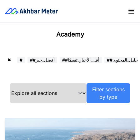
Academy
##تحليل_المحتوى
##أقل_الأخبار_تقييمًا
##أفضل_خبر
#
Filter sections
by type