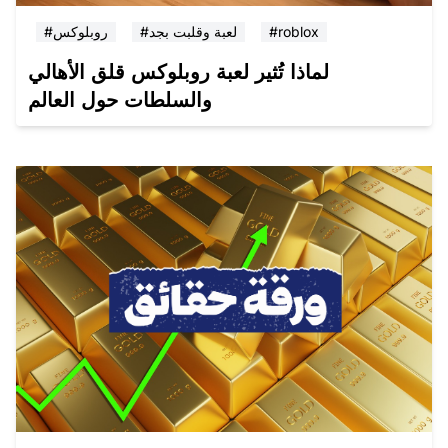
#roblox
#لعبة وقلبت بجد
#روبلوكس
لماذا تُثير لعبة روبلوكس قلق الأهالي
والسلطات حول العالم