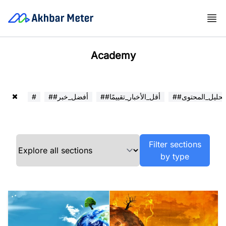
Academy
##تحليل_المحتوى
##أقل_الأخبار_تقييمًا
##أفضل_خبر
#
Filter sections
by type