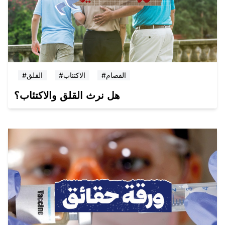
#الفصام
#الاكتئاب
#القلق
هل نرث القلق والاكتئاب؟