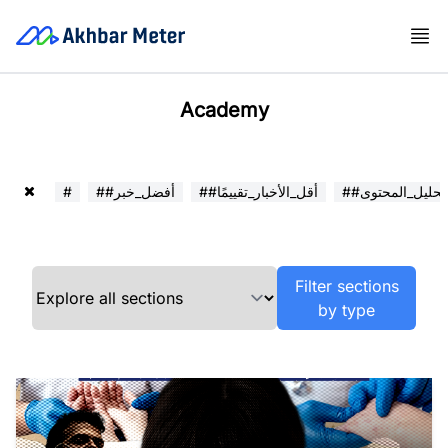
Academy
##تحليل_المحتوى
##أقل_الأخبار_تقييمًا
##أفضل_خبر
#
Filter sections
by type