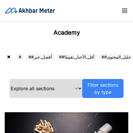
Academy
##تحليل_المحتوى
##أقل_الأخبار_تقييمًا
##أفضل_خبر
#
Filter sections
by type