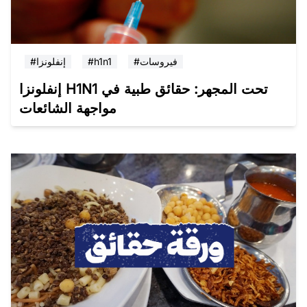
#فيروسات
#h1n1
#إنفلونزا
إنفلونزا H1N1 تحت المجهر: حقائق طبية في
مواجهة الشائعات