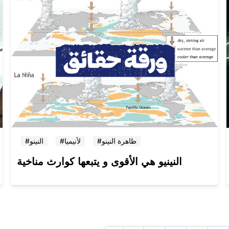
#ظاهرة النينو
#لأنيميا
#النينو
النينيو هي الأقوى و يتبعها كوارث مناخية