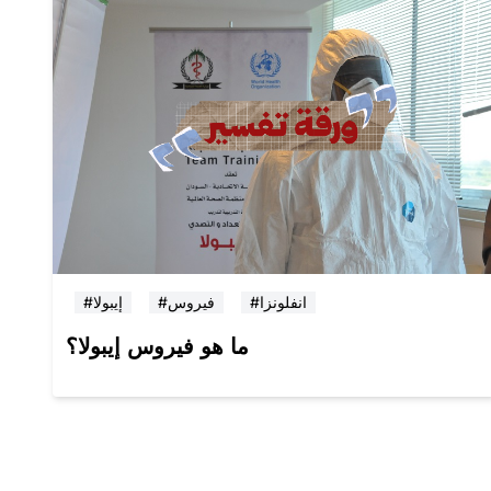
#انفلونزا
#فيروس
#إيبولا
ما هو فيروس إيبولا؟