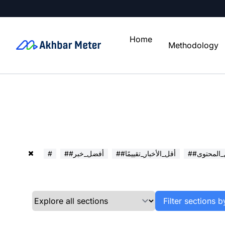
Home
Methodology
ل_المحتوى
##أقل_الأخبار_تقييمًا
##أفضل_خبر
#
Filter sections b