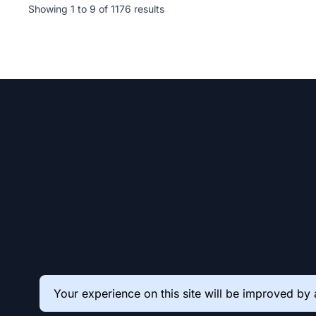
Showing
1
to
9
of
1176
results
Your experience on this site will be improved by