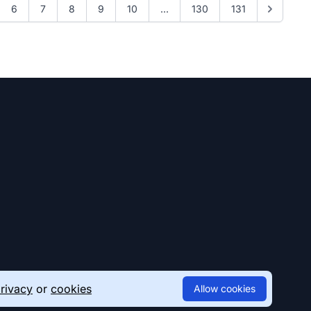
6
7
8
9
10
...
130
131
rivacy
or
cookies
Allow cookies