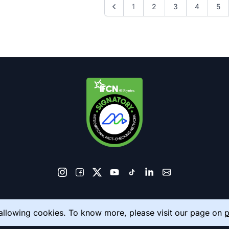
1
2
3
4
5
© 2026 AkhbarMeter. All Rights Reserved
 allowing cookies. To know more, please visit our page on
p