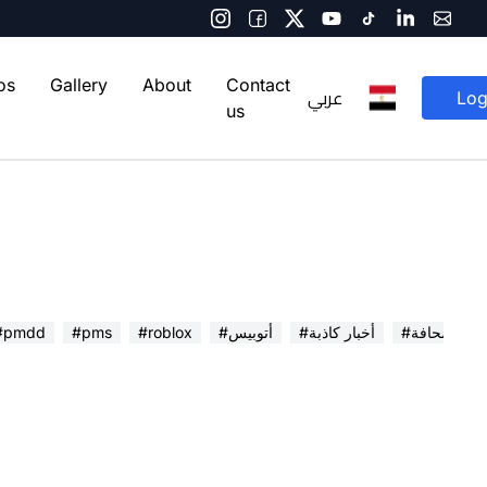
os
Gallery
About
Contact
عربي
Log
us
 في الصحافة
#أخبار كاذبة
#أتوبيس
#roblox
#pms
#pmdd