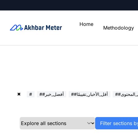
Home
Methodology
ل_المحتوى
##أقل_الأخبار_تقييمًا
##أفضل_خبر
#
Filter sections b