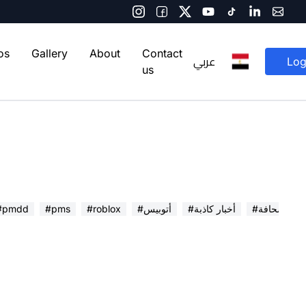
os
Gallery
About
Contact
عربي
Log
us
 في الصحافة
#أخبار كاذبة
#أتوبيس
#roblox
#pms
#pmdd