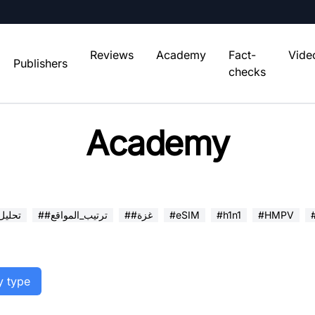
Reviews
Academy
Fact-
Vide
Publishers
checks
Academy
#HMPV
#h1n1
#eSIM
##غزة
##ترتيب_المواقع
##تحلي
y type