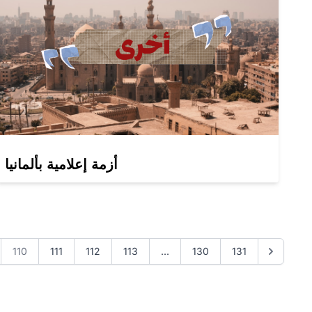
أزمة إعلامية بألمانيا
110
111
112
113
...
130
131