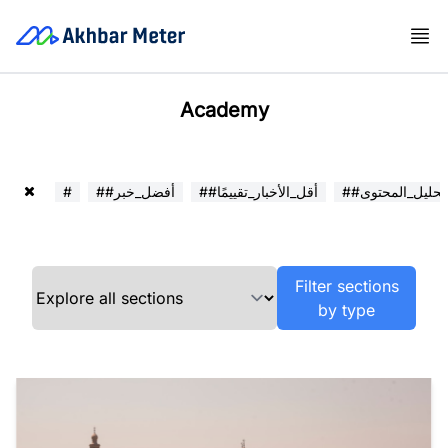
Academy
##تحليل_المحتوى
##أقل_الأخبار_تقييمًا
##أفضل_خبر
#
Filter sections
by type