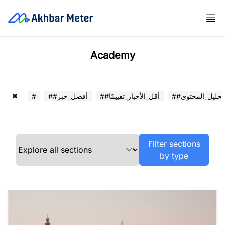
Academy
##تحليل_المحتوى
##أقل_الأخبار_تقييمًا
##أفضل_خبر
#
Filter sections
by type