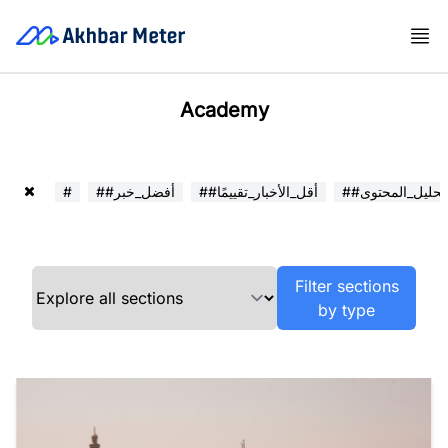
Academy
##تحليل_المحتوى
##أقل_الأخبار_تقييمًا
##أفضل_خبر
#
Filter sections
by type