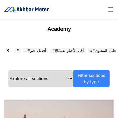
Academy
##تحليل_المحتوى
##أقل_الأخبار_تقييمًا
##أفضل_خبر
#
Filter sections
by type