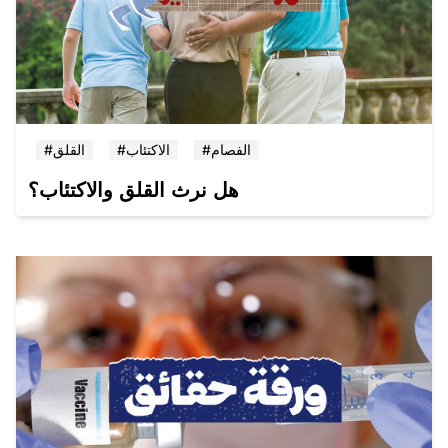
#الفصام
#الاكتئاب
#القلق
هل نرث القلق والاكتئاب؟