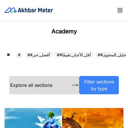
Academy
##تحليل_المحتوى
##أقل_الأخبار_تقييمًا
##أفضل_خبر
#
Filter sections
by type