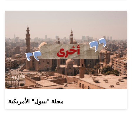
مجلة "بيبول" الأمريكية