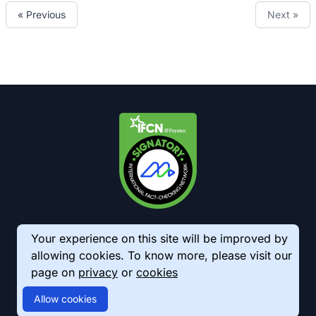
« Previous
Next »
Your experience on this site will be improved by
allowing cookies. To know more, please visit our
page on
privacy
or
cookies
© 2026 AkhbarMeter. All Rights Reserved
Allow cookies