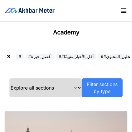
Academy
##تحليل_المحتوى
##أقل_الأخبار_تقييمًا
##أفضل_خبر
#
Filter sections
by type