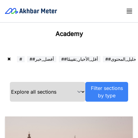
Academy
##تحليل_المحتوى
##أقل_الأخبار_تقييمًا
##أفضل_خبر
#
Filter sections
by type