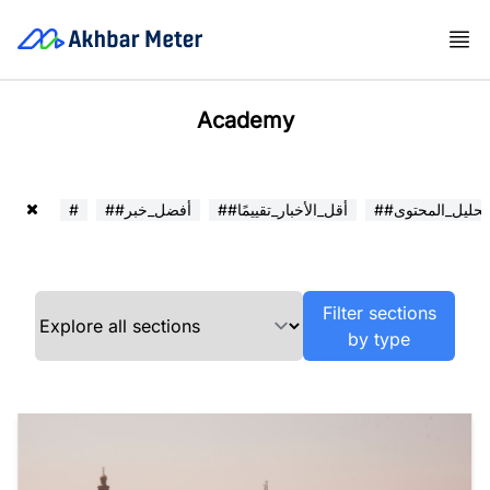
Academy
##تحليل_المحتوى
##أقل_الأخبار_تقييمًا
##أفضل_خبر
#
Filter sections
by type