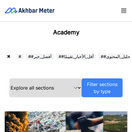
Academy
##تحليل_المحتوى
##أقل_الأخبار_تقييمًا
##أفضل_خبر
#
Filter sections
by type