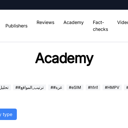
Reviews
Academy
Fact-
Vide
Publishers
checks
Academy
#HMPV
#h1n1
#eSIM
##غزة
##ترتيب_المواقع
##تحلي
y type