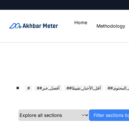
Home
Methodology
ل_المحتوى
##أقل_الأخبار_تقييمًا
##أفضل_خبر
#
Filter sections b