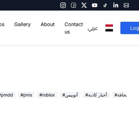
os
Gallery
About
Contact
عربي
Log
us
 في الصحافة
#أخبار كاذبة
#أتوبيس
#roblox
#pms
#pmdd