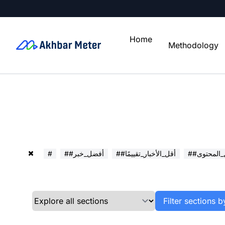
Home
Methodology
ل_المحتوى
##أقل_الأخبار_تقييمًا
##أفضل_خبر
#
Filter sections b