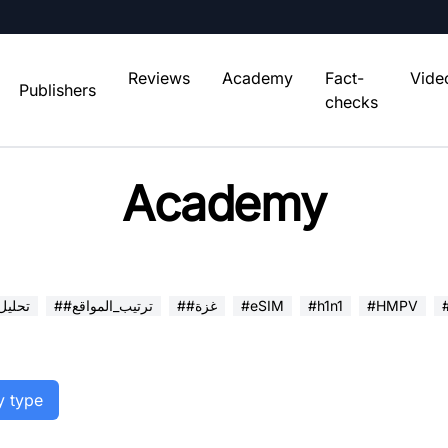
Reviews
Academy
Fact-
Vide
Publishers
checks
Academy
#HMPV
#h1n1
#eSIM
##غزة
##ترتيب_المواقع
##تحلي
y type