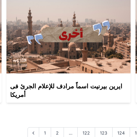
ايرين بيرنيت اسماً مرادف للإعلام الجرئ فى
أمريكا
1
2
...
122
123
124