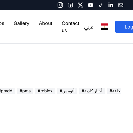
os
Gallery
About
Contact
عربي
Log
us
 في الصحافة
#أخبار كاذبة
#أتوبيس
#roblox
#pms
#pmdd