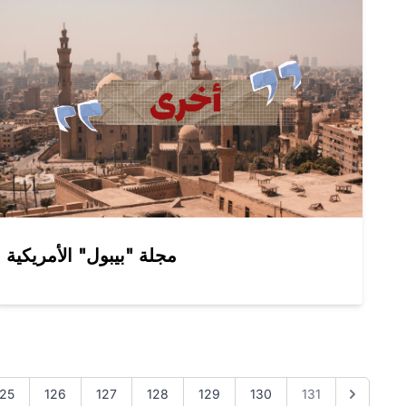
مجلة "بيبول" الأمريكية
125
126
127
128
129
130
131