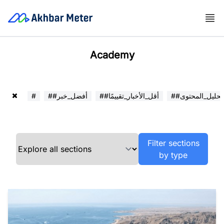
Academy
##تحليل_المحتوى
##أقل_الأخبار_تقييمًا
##أفضل_خبر
#
Filter sections
by type