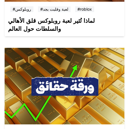
#roblox
#لعبة وقلبت بجد
#روبلوكس
لماذا تُثير لعبة روبلوكس قلق الأهالي
والسلطات حول العالم