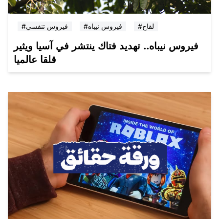
#لقاح
#فيروس نيباه
#فيروس تنفسي
فيروس نيباه.. تهديد فتاك ينتشر في آسيا ويثير
قلقا عالميا