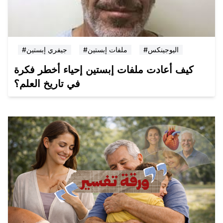
#اليوجينكس
#ملفات إبستين
#جيفري إبستين
كيف أعادت ملفات إبستين إحياء أخطر فكرة
في تاريخ العلم؟