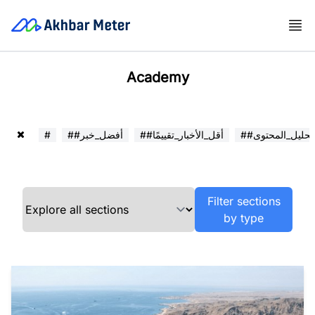
Academy
##تحليل_المحتوى
##أقل_الأخبار_تقييمًا
##أفضل_خبر
#
Filter sections
by type