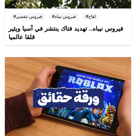
#لقاح
#فيروس نيباه
#فيروس تنفسي
فيروس نيباه.. تهديد فتاك ينتشر في آسيا ويثير
قلقا عالميا