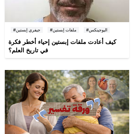
#اليوجينكس
#ملفات إبستين
#جيفري إبستين
كيف أعادت ملفات إبستين إحياء أخطر فكرة
في تاريخ العلم؟