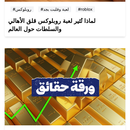
#roblox
#لعبة وقلبت بجد
#روبلوكس
لماذا تُثير لعبة روبلوكس قلق الأهالي
والسلطات حول العالم