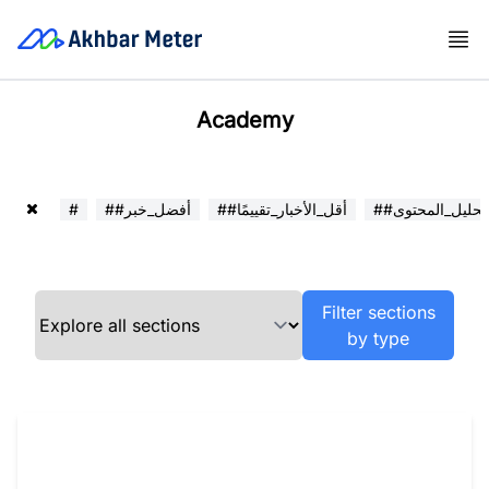
Academy
##تحليل_المحتوى
##أقل_الأخبار_تقييمًا
##أفضل_خبر
#
Filter sections
by type