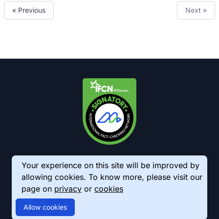
« Previous
Next »
Your experience on this site will be improved by
allowing cookies. To know more, please visit our
page on
privacy
or
cookies
© 2026 AkhbarMeter. All Rights Reserved
Allow cookies