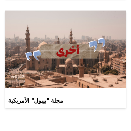
مجلة "بيبول" الأمريكية