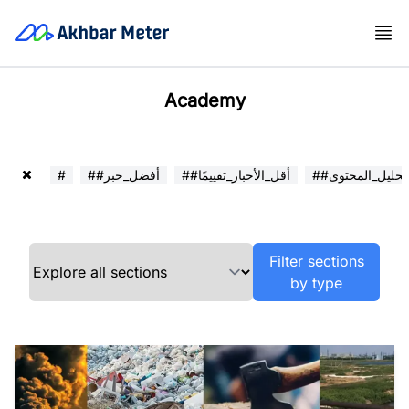
Academy
##تحليل_المحتوى
##أقل_الأخبار_تقييمًا
##أفضل_خبر
#
Filter sections
by type