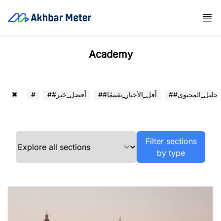
Academy
##تحليل_المحتوى
##أقل_الأخبار_تقييمًا
##أفضل_خبر
#
Filter sections
by type