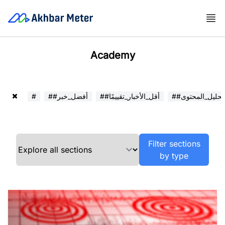
Academy
##تحليل_المحتوى
##أقل_الأخبار_تقييمًا
##أفضل_خبر
#
Filter sections
by type