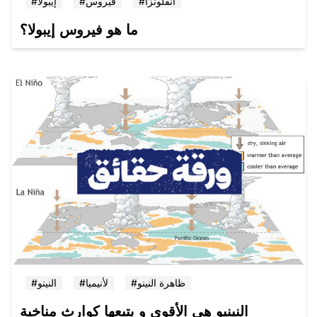
#انفلونزا
#فيروس
#إيبولا
ما هو فيروس إيبولا؟
#ظاهرة النينو
#لأنيميا
#النينو
النينيو هي الأقوى و يتبعها كوارث مناخية