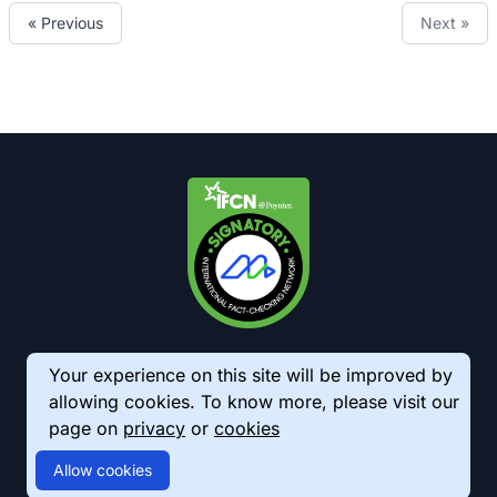
« Previous
Next »
Your experience on this site will be improved by
allowing cookies. To know more, please visit our
page on
privacy
or
cookies
© 2026 AkhbarMeter. All Rights Reserved
Allow cookies