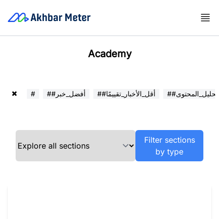
Academy
##تحليل_المحتوى
##أقل_الأخبار_تقييمًا
##أفضل_خبر
#
Filter sections
by type