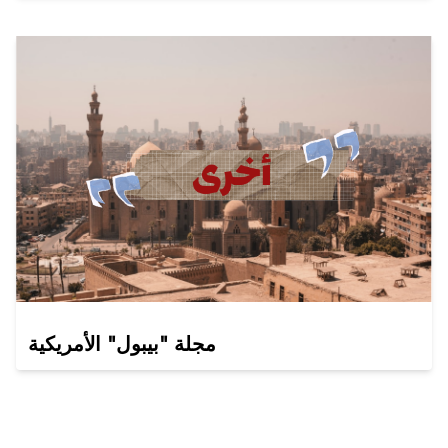
مجلة "بيبول" الأمريكية