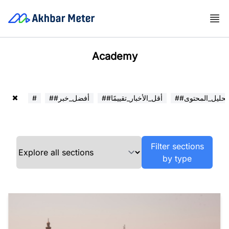
Academy
##تحليل_المحتوى
##أقل_الأخبار_تقييمًا
##أفضل_خبر
#
Filter sections
by type