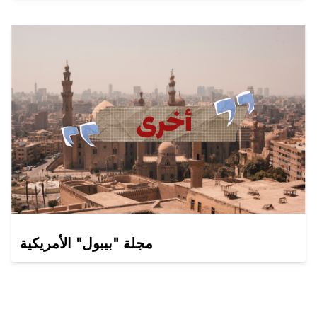
مجلة "بيبول" الأمريكية