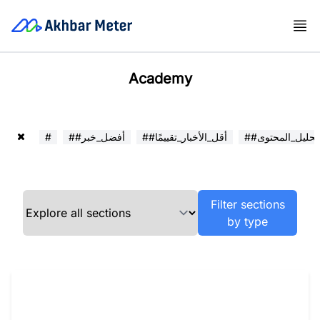
Academy
##تحليل_المحتوى
##أقل_الأخبار_تقييمًا
##أفضل_خبر
#
Filter sections
by type