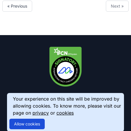
« Previous
Next »
Your experience on this site will be improved by
allowing cookies. To know more, please visit our
page on
privacy
or
cookies
© 2026 AkhbarMeter. All Rights Reserved
Allow cookies