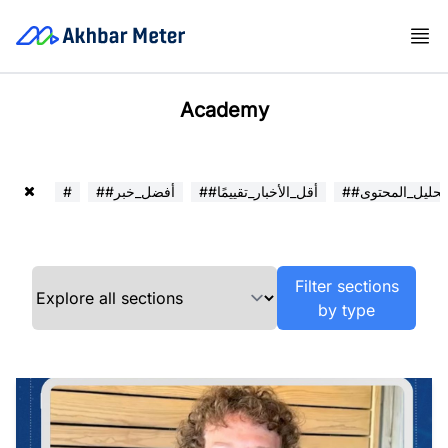
Academy
##تحليل_المحتوى
##أقل_الأخبار_تقييمًا
##أفضل_خبر
#
Filter sections
by type