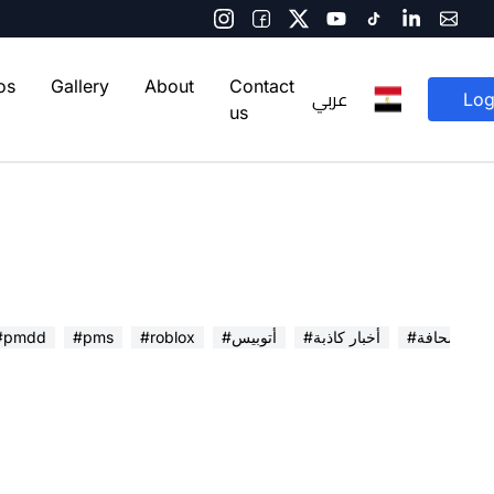
os
Gallery
About
Contact
عربي
Log
us
 في الصحافة
#أخبار كاذبة
#أتوبيس
#roblox
#pms
#pmdd