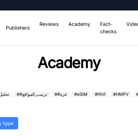
Reviews
Academy
Fact-
Vide
Publishers
checks
Academy
#HMPV
#h1n1
#eSIM
##غزة
##ترتيب_المواقع
##تحلي
y type