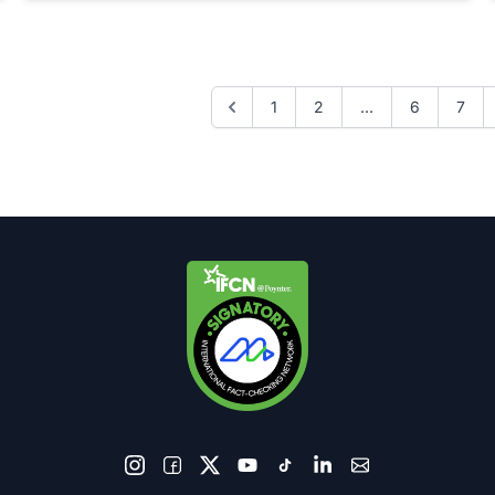
1
2
...
6
7