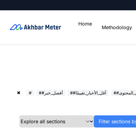
Home
Methodology
ل_المحتوى
##أقل_الأخبار_تقييمًا
##أفضل_خبر
#
Filter sections b