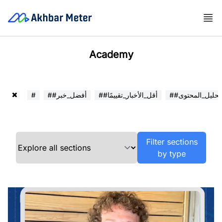
Academy
##تحليل_المحتوى
##أقل_الأخبار_تقييمًا
##أفضل_خبر
#
Filter sections
by type