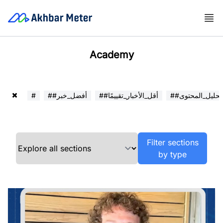
Academy
##تحليل_المحتوى
##أقل_الأخبار_تقييمًا
##أفضل_خبر
#
Filter sections
by type