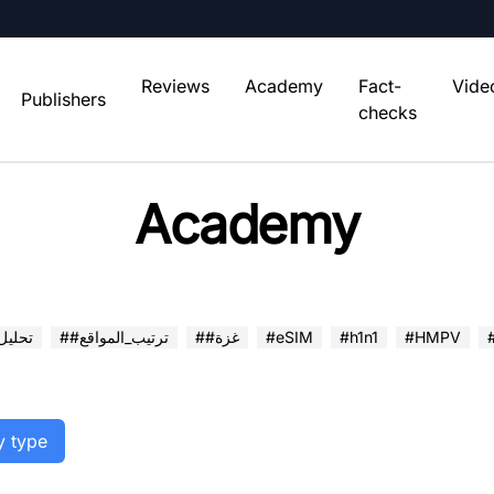
Reviews
Academy
Fact-
Vide
Publishers
checks
Academy
#HMPV
#h1n1
#eSIM
##غزة
##ترتيب_المواقع
##تحلي
y type