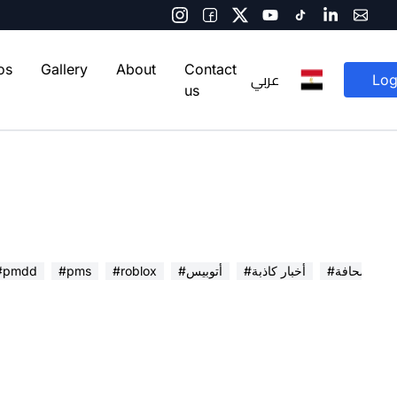
os
Gallery
About
Contact
عربي
Log
us
 في الصحافة
#أخبار كاذبة
#أتوبيس
#roblox
#pms
#pmdd