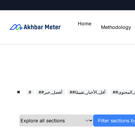
Home
Methodology
ل_المحتوى
##أقل_الأخبار_تقييمًا
##أفضل_خبر
#
Filter sections b