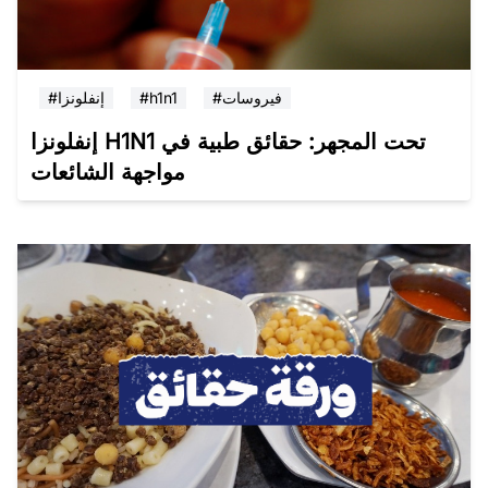
#فيروسات
#h1n1
#إنفلونزا
إنفلونزا H1N1 تحت المجهر: حقائق طبية في
مواجهة الشائعات