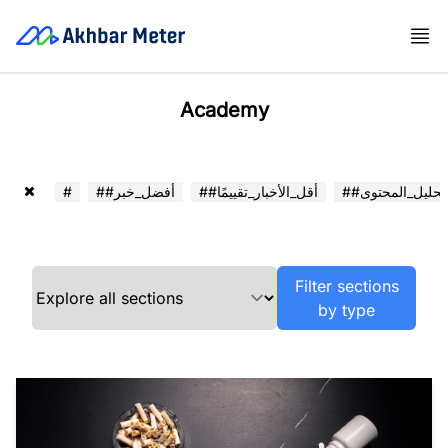
Academy
##تحليل_المحتوى
##أقل_الأخبار_تقييمًا
##أفضل_خبر
#
Filter sections
by type