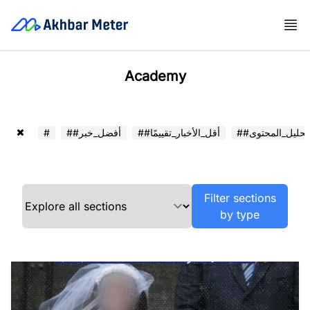
Academy
##تحليل_المحتوى
##أقل_الأخبار_تقييمًا
##أفضل_خبر
#
Filter sections
by type