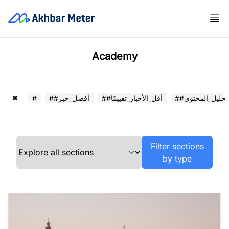
Academy
##تحليل_المحتوى
##أقل_الأخبار_تقييمًا
##أفضل_خبر
#
Filter sections
by type