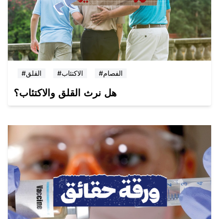
#الفصام
#الاكتئاب
#القلق
هل نرث القلق والاكتئاب؟