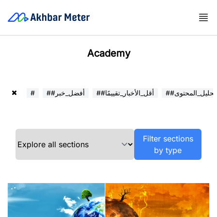
Academy
##تحليل_المحتوى
##أقل_الأخبار_تقييمًا
##أفضل_خبر
#
Filter sections
by type