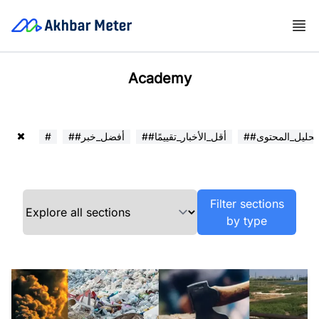
Academy
##تحليل_المحتوى
##أقل_الأخبار_تقييمًا
##أفضل_خبر
#
Filter sections
by type