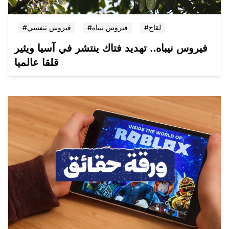
#لقاح
#فيروس نيباه
#فيروس تنفسي
فيروس نيباه.. تهديد فتاك ينتشر في آسيا ويثير
قلقا عالميا