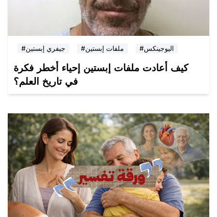
#اليوجينكس
#ملفات إبستين
#جيفري إبستين
كيف أعادت ملفات إبستين إحياء أخطر فكرة
في تاريخ العلم؟