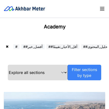
Academy
##تحليل_المحتوى
##أقل_الأخبار_تقييمًا
##أفضل_خبر
#
Filter sections
by type