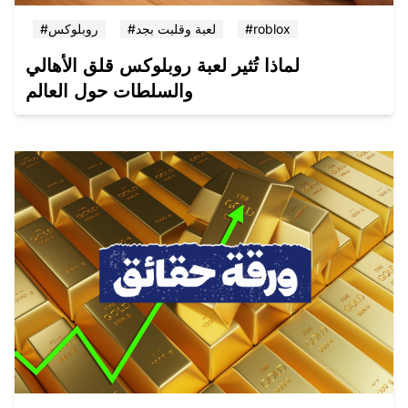
#roblox
#لعبة وقلبت بجد
#روبلوكس
لماذا تُثير لعبة روبلوكس قلق الأهالي
والسلطات حول العالم