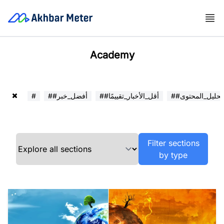
Academy
##تحليل_المحتوى
##أقل_الأخبار_تقييمًا
##أفضل_خبر
#
Filter sections
by type