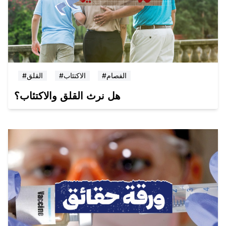
#الفصام
#الاكتئاب
#القلق
هل نرث القلق والاكتئاب؟