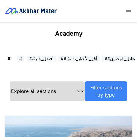
Academy
##تحليل_المحتوى
##أقل_الأخبار_تقييمًا
##أفضل_خبر
#
Filter sections
by type