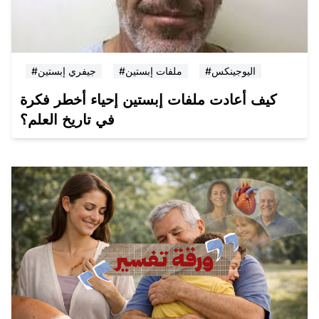
#اليوجينكس
#ملفات إبستين
#جيفري إبستين
كيف أعادت ملفات إبستين إحياء أخطر فكرة
في تاريخ العلم؟