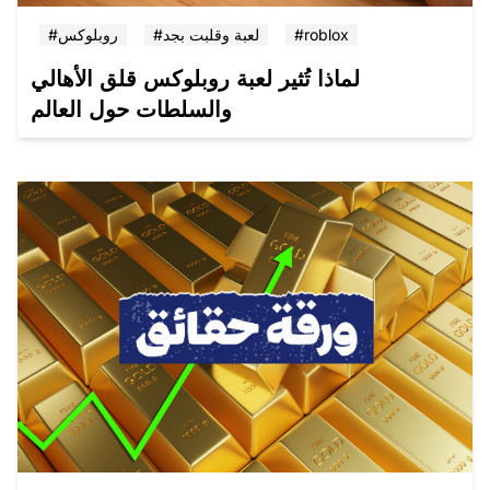
#roblox
#لعبة وقلبت بجد
#روبلوكس
لماذا تُثير لعبة روبلوكس قلق الأهالي
والسلطات حول العالم