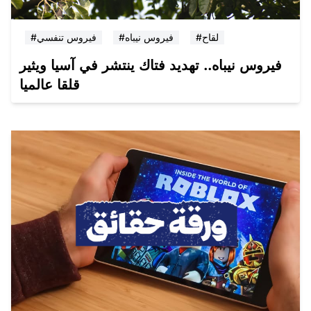
#لقاح
#فيروس نيباه
#فيروس تنفسي
فيروس نيباه.. تهديد فتاك ينتشر في آسيا ويثير
قلقا عالميا