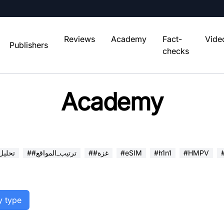
Reviews
Academy
Fact-
Vide
Publishers
checks
Academy
#HMPV
#h1n1
#eSIM
##غزة
##ترتيب_المواقع
##تحلي
y type