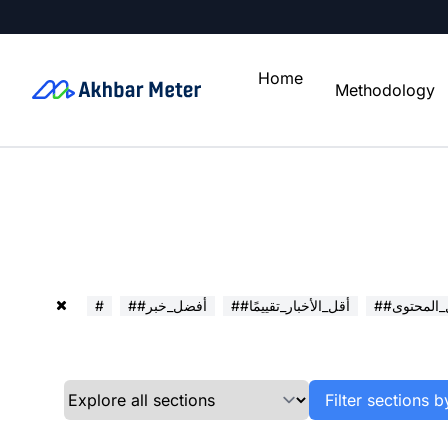
Home
Methodology
ل_المحتوى
##أقل_الأخبار_تقييمًا
##أفضل_خبر
#
Filter sections b