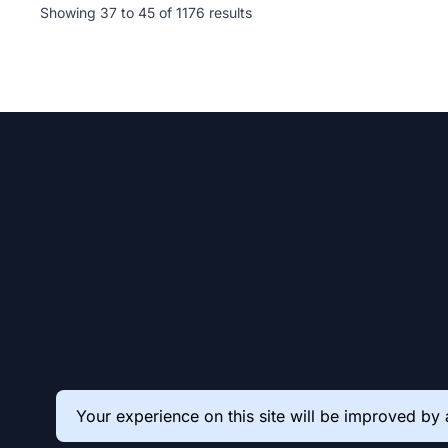
Showing
37
to
45
of
1176
results
Your experience on this site will be improved by