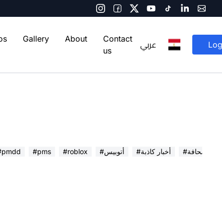
os
Gallery
About
Contact
عربي
Log
us
 في الصحافة
#أخبار كاذبة
#أتوبيس
#roblox
#pms
#pmdd