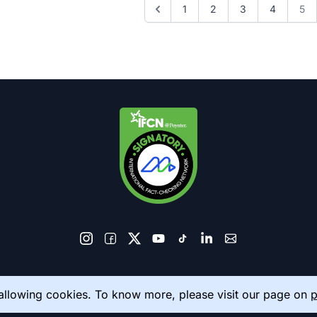
1
2
3
4
5
© 2026 AkhbarMeter. All Rights Reserved
 allowing cookies. To know more, please visit our page on
p