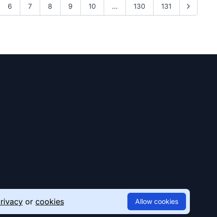
6
7
8
9
10
...
130
131
rivacy
or
cookies
Allow cookies