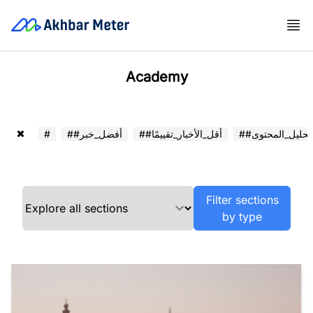
Academy
##تحليل_المحتوى
##أقل_الأخبار_تقييمًا
##أفضل_خبر
#
Filter sections
by type