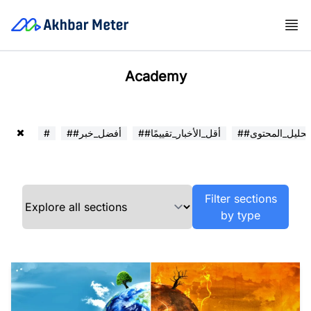
Academy
##تحليل_المحتوى
##أقل_الأخبار_تقييمًا
##أفضل_خبر
#
Filter sections
by type