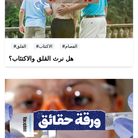
#الفصام
#الاكتئاب
#القلق
هل نرث القلق والاكتئاب؟