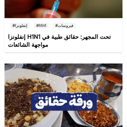
#فيروسات
#h1n1
#إنفلونزا
إنفلونزا H1N1 تحت المجهر: حقائق طبية في
مواجهة الشائعات