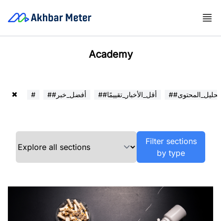
Academy
##تحليل_المحتوى
##أقل_الأخبار_تقييمًا
##أفضل_خبر
#
Filter sections
by type