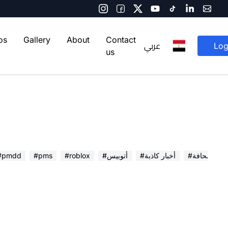
os
Gallery
About
Contact
عربي
Log
us
 في الصحافة
#أخبار كاذبة
#أتوبيس
#roblox
#pms
#pmdd