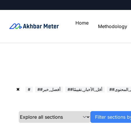
Home
Methodology
ل_المحتوى
##أقل_الأخبار_تقييمًا
##أفضل_خبر
#
Filter sections b