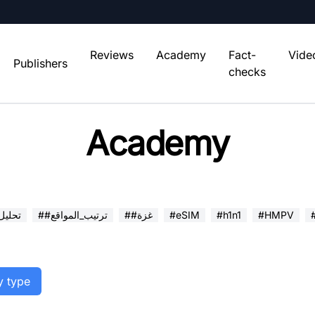
Reviews
Academy
Fact-
Vide
Publishers
checks
Academy
#HMPV
#h1n1
#eSIM
##غزة
##ترتيب_المواقع
##تحلي
y type