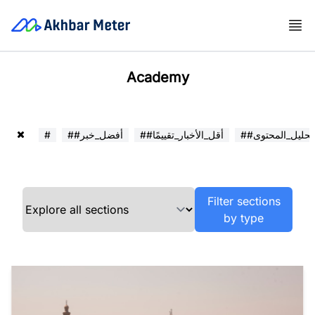
Academy
##تحليل_المحتوى
##أقل_الأخبار_تقييمًا
##أفضل_خبر
#
Filter sections
by type