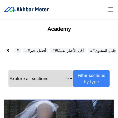
Academy
##تحليل_المحتوى
##أقل_الأخبار_تقييمًا
##أفضل_خبر
#
Filter sections
by type