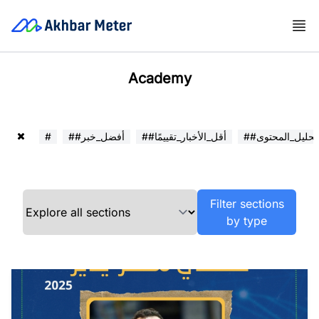
Academy
##تحليل_المحتوى
##أقل_الأخبار_تقييمًا
##أفضل_خبر
#
Filter sections
by type