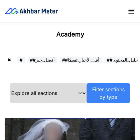
Academy
##تحليل_المحتوى
##أقل_الأخبار_تقييمًا
##أفضل_خبر
#
Filter sections
by type